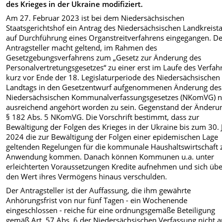
des Krieges in der Ukraine modifiziert.
Am 27. Februar 2023 ist bei dem Niedersächsischen
Staatsgerichtshof ein Antrag des Niedersächsischen Landkreist
auf Durchführung eines Organstreitverfahrens eingegangen. D
Antragsteller macht geltend, im Rahmen des
Gesetzgebungsverfahrens zum „Gesetz zur Änderung des
Personalvertretungsgesetzes“ zu einer erst im Laufe des Verfah
kurz vor Ende der 18. Legislaturperiode des Niedersächsischen
Landtags in den Gesetzentwurf aufgenommenen Änderung des
Niedersächsischen Kommunalverfassungsgesetzes (NKomVG) n
ausreichend angehört worden zu sein. Gegenstand der Änderun
§ 182 Abs. 5 NKomVG. Die Vorschrift bestimmt, dass zur
Bewältigung der Folgen des Krieges in der Ukraine bis zum 30. 
2024 die zur Bewältigung der Folgen einer epidemischen Lage
geltenden Regelungen für die kommunale Haushaltswirtschaft 
Anwendung kommen. Danach können Kommunen u.a. unter
erleichterten Voraussetzungen Kredite aufnehmen und sich üb
den Wert ihres Vermögens hinaus verschulden.
Der Antragsteller ist der Auffassung, die ihm gewährte
Anhörungsfrist von nur fünf Tagen - ein Wochenende
eingeschlossen - reiche für eine ordnungsgemäße Beteiligung
gemäß Art. 57 Abs. 6 der Niedersächsischen Verfassung nicht a